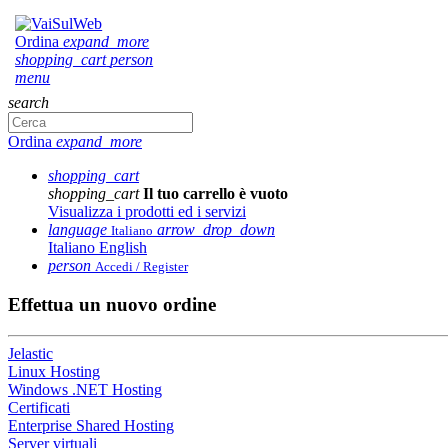
Ordina
expand_more
shopping_cart
person
menu
search
Ordina
expand_more
shopping_cart
shopping_cart
Il tuo carrello è vuoto
Visualizza i prodotti ed i servizi
language
arrow_drop_down
Italiano
Italiano
English
person
Accedi / Register
Effettua un nuovo ordine
Jelastic
Linux Hosting
Windows .NET Hosting
Certificati
Enterprise Shared Hosting
Server virtuali