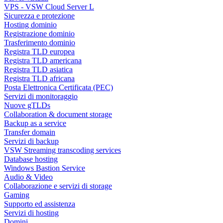
VPS - VSW Cloud Server L
Sicurezza e protezione
Hosting dominio
Registrazione dominio
Trasferimento dominio
Registra TLD europea
Registra TLD americana
Registra TLD asiatica
Registra TLD africana
Posta Elettronica Certificata (PEC)
Servizi di monitoraggio
Nuove gTLDs
Collaboration & document storage
Backup as a service
Transfer domain
Servizi di backup
VSW Streaming transcoding services
Database hosting
Windows Bastion Service
Audio & Video
Collaborazione e servizi di storage
Gaming
Supporto ed assistenza
Servizi di hosting
Domini